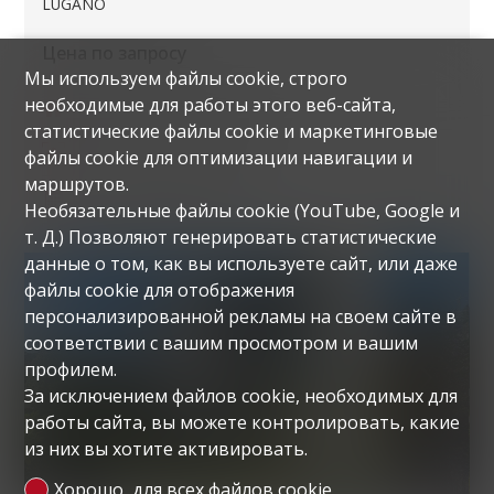
LUGANO
Цена по запросу
Мы используем файлы cookie, строго
необходимые для работы этого веб-сайта,
Жилая площадь
1'450 m²
статистические файлы cookie и маркетинговые
Площадь участка
637 m²
файлы cookie для оптимизации навигации и
маршрутов.
Год постройки
1950
Необязательные файлы cookie (YouTube, Google и
т. Д.) Позволяют генерировать статистические
данные о том, как вы используете сайт, или даже
файлы cookie для отображения
персонализированной рекламы на своем сайте в
соответствии с вашим просмотром и вашим
профилем.
За исключением файлов cookie, необходимых для
работы сайта, вы можете контролировать, какие
из них вы хотите активировать.
Хорошо, для всех файлов cookie