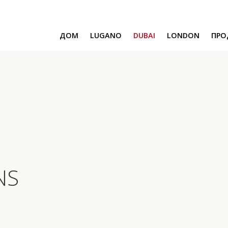
ДОМ
LUGANO
DUBAI
LONDON
ПРО
SAFA ONE
CAVALLI TOWER
DAMAC BAY
SAFA TWO
CORAL REEF
ВЕНЕЦИЯ И МАЛЬТА
CHIC TOWER
MOROCCO
GEMS ESTATES
NS