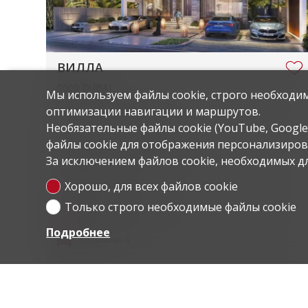
ВИЛЛА
0000 DUBAI
Мы используем файлы cookie, строго необходим
оптимизации навигации и маршрутов.
Prix dès CHF 678'400.-
Необязательные файлы cookie (YouTube, Google 
файлы cookie для отображения персонализиро
Жилая площадь
212.4 m²
За исключением файлов cookie, необходимых дл
Комнаты
6
Хорошо, для всех файлов cookie
Только строго необходимые файлы cookie
Парковочные места
2
Подробнее
Спальни
4