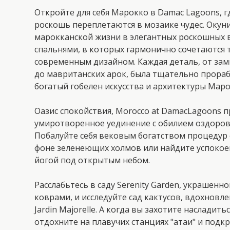
Откройте для себя Марокко в Damac Lagoons, г
роскошь переплетаются в мозаике чудес. Окун
марокканской жизни в элегантных роскошных ви
спальнями, в которых гармонично сочетаются
современным дизайном. Каждая деталь, от замы
до мавританских арок, была тщательно прораб
богатый гобелен искусства и архитектуры Маро
Оазис спокойствия, Morocco at DamacLagoons 
умиротворенное уединение с обилием оздоро
Побалуйте себя вековым богатством процедур 
фоне зеленеющих холмов или найдите успокоен
йогой под открытым небом.
Расслабьтесь в саду Serenity Garden, украше
коврами, и исследуйте сад кактусов, вдохнов
Jardin Majorelle. А когда вы захотите насладит
отдохните на плавучих станциях "атаи" и подк