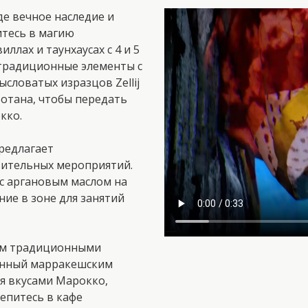
де вечное наследие и
итесь в магию
ллах и таунхаусах с 4 и 5
 традиционные элементы с
словатых изразцов Zellij
отана, чтобы передать
кко.
предлагает
вительных мероприятий.
с аргановым маслом на
ие в зоне для занятий
нном традиционными
ленный марракешским
ься вкусами Марокко,
репитесь в кафе