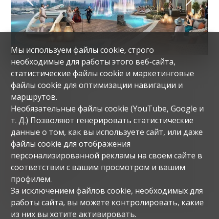
Мы используем файлы cookie, строго
необходимые для работы этого веб-сайта,
КВАРТИРА ПО ПЛАНУ
статистические файлы cookie и маркетинговые
35R2 DUBAI
файлы cookie для оптимизации навигации и
маршрутов.
CHF 1'608'000.-
Необязательные файлы cookie (YouTube, Google и
т. Д.) Позволяют генерировать статистические
Жилая площадь
185 m²
данные о том, как вы используете сайт, или даже
файлы cookie для отображения
Комнаты
4.5
персонализированной рекламы на своем сайте в
соответствии с вашим просмотром и вашим
Парковочные места
1
профилем.
Спальни
3
За исключением файлов cookie, необходимых для
работы сайта, вы можете контролировать, какие
из них вы хотите активировать.