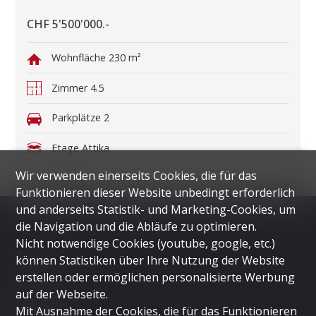
CHF 5'500'000.-
Wohnfläche
230 m²
Zimmer
4.5
Parkplätze
2
Etage
Attika
Wir verwenden einerseits Cookies, die für das
Funktionieren dieser Website unbedingt erforderlich
und anderseits Statistik- und Marketing-Cookies, um
die Navigation und die Abläufe zu optimieren.
Nicht notwendige Cookies (youtube, google, etc.)
Menü
können Statistiken über Ihre Nutzung der Website
erstellen oder ermöglichen personalisierte Werbung
HOME
auf der Webseite.
LUGANO
Mit Ausnahme der Cookies, die für das Funktionieren
DUBAI