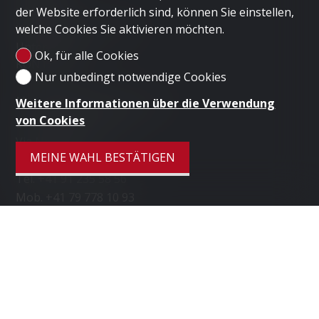
der Website erforderlich sind, können Sie einstellen,
LONDON
welche Cookies Sie aktivieren möchten.
IMMOBILIE VERKAUFEN
Unternehmen
Ok, für alle Cookies
KONTAKT
Nur unbedingt notwendige Cookies
Kontaktieren Sie uns
Weitere Informationen über die Verwendung
von Cookies
LUGANO HOME SAGL
Via Nassa 3b
MEINE WAHL BESTÄTIGEN
6900 Lugano
Tel.
+41 91 235 58 56
Mob.
+41 79 778 10 93
info@luganohome.ch
Bleiben Sie verbunden
Verpassen Sie keine Objekte, melden Sie sich
kostenlos an.