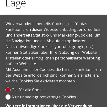
Lage
Wir verwenden einerseits Cookies, die für das
Funktionieren dieser Website unbedingt erforderlich
und anderseits Statistik- und Marketing-Cookies, um
Aldesago liegt ca. 6 km vom Zentrum von Lugano
die Navigation und die Abläufe zu optimieren.
entfernt und alle Infrastrukturen wie Schulen, kleine
Nicht notwendige Cookies (youtube, google, etc.)
Geschäfte, Bank, Post und Restaurants sind in der
können Statistiken über Ihre Nutzung der Website
Nähe, ebenso das romantische Dorf Gandria. Das
erstellen oder ermöglichen personalisierte Werbung
Zentrum von Lugano ist in wenigen Minuten mit dem
auf der Webseite.
Auto oder dem Stadtbus zu erreichen und die
Mit Ausnahme der Cookies, die für das Funktionieren
Haltestelle der Monte Brè Standseilbahn befindet
der Website erforderlich sind, können Sie einstellen,
sich in unmittelbarer Nähe des Hauses. Der
welche Cookies Sie aktivieren möchten.
Anschluss an die Autobahn Lugano-Nord ist nur
wenige Kilometer entfernt und ermöglicht einen
Ok, für alle Cookies
bequemen Zugang zu den Städten Como und
Nur unbedingt notwendige Cookies
Mailand.
Weitere Informationen über die Verwendung