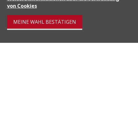
von Cookies
MEINE WAHL BESTÄTIGEN
Distanzen
localite
Öffentliche
32 m
-
-
-
Verkehrsmittel
Primarschule
596 m
22'
22'
7'
Geschäfte
55 m
3'
3'
2'
Restaurants
216 m
4'
4'
1'