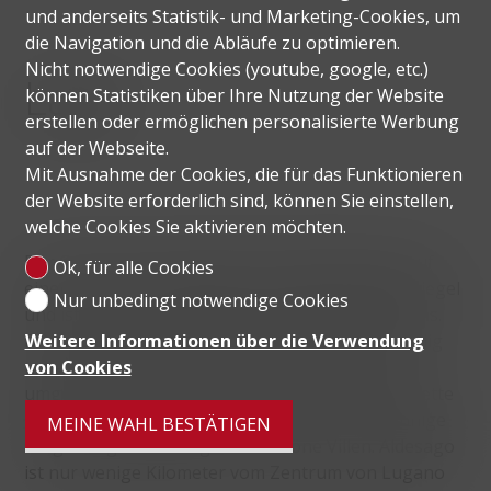
und anderseits Statistik- und Marketing-Cookies, um
die Navigation und die Abläufe zu optimieren.
Nicht notwendige Cookies (youtube, google, etc.)
Lage
können Statistiken über Ihre Nutzung der Website
erstellen oder ermöglichen personalisierte Werbung
auf der Webseite.
Mit Ausnahme der Cookies, die für das Funktionieren
der Website erforderlich sind, können Sie einstellen,
welche Cookies Sie aktivieren möchten.
Der Ortsteil Brè mit dem Weiler Aldesago liegt auf
Ok, für alle Cookies
einer Höhe von 788 Metern über dem Meeresspiegel
Nur unbedingt notwendige Cookies
und ist eine der sonnigsten Gegenden des Tessins.
Weitere Informationen über die Verwendung
Die Aussicht ist einzigartig: Es ist eine offene, völlig
von Cookies
unverbaute Front, die den ganzen See umfasst,
umgeben von Bergen, bis hin zur Monte Rosa-Kette
mit ihren schneebedeckten Gipfeln. Die sehr ruhige
MEINE WAHL BESTÄTIGEN
Umgebung beherbergt viele schöne Villen. Aldesago
ist nur wenige Kilometer vom Zentrum von Lugano