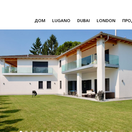
ДОМ
LUGANO
DUBAI
LONDON
ПРО
SAFA ONE
CAVALLI TOWER
DAMAC BAY
SAFA TWO
CORAL REEF
ВЕНЕЦИЯ И МАЛЬТА
CHIC TOWER
MOROCCO
GEMS ESTATES