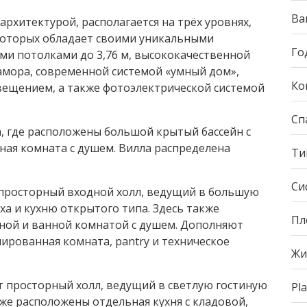
Ва
рхитектурой, располагается на трёх уровнях,
которых обладает своими уникальными
Го
ми потолками до 3,76 м, высококачественной
амора, современной системой «умный дом»,
Ко
вещением, а также фотоэлектрической системой
Сп
, где расположены большой крытый бассейн с
ная комната с душем. Вилла распределена
Ти
Си
просторный входной холл, ведущий в большую
ха и кухню открытого типа. Здесь также
Пл
уной и ванной комнатой с душем. Дополняют
нированная комната, pantry и техническое
Жи
т просторный холл, ведущий в светлую гостиную
Pla
кже расположены отдельная кухня с кладовой,