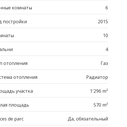
нные комнаты
6
д постройки
2015
мнаты
10
альни
4
п отопления
Газ
стема отопления
Радиатор
ощадь участка
1'296 m²
лая площадь
570 m²
ces de parc
Да, обязательный