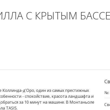
ИЛЛА С КРЫТЫМ БАСС
Св
 Коллинда-д'Оро, один из самых престижных
№:
собенности - спокойствие, красота ландшафта и
добраться за 10 минут на машине. В Монтаньоле
Св
ла TASIS.