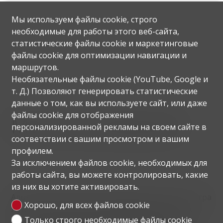
Мы используем файлы cookie, строго
необходимые для работы этого веб-сайта,
статистические файлы cookie и маркетинговые
файлы cookie для оптимизации навигации и
маршрутов.
Необязательные файлы cookie (YouTube, Google и
т. Д.) Позволяют генерировать статистические
данные о том, как вы используете сайт, или даже
файлы cookie для отображения
Местоположение
персонализированной рекламы на своем сайте в
соответствии с вашим просмотром и вашим
профилем.
За исключением файлов cookie, необходимых для
работы сайта, вы можете контролировать, какие
из них вы хотите активировать.
Альдесаго расположен примерно в 6 км от центра
Хорошо, для всех файлов cookie
Лугано, рядом находится вся инфраструктура,
Только строго необходимые файлы cookie
такая как школы, небольшие магазины, банк,