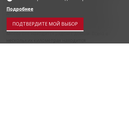
почта и рестораны, а также романтическая
Подробнее
деревня Гандрия. До центра Лугано можно
добраться за несколько минут на машине или
ПОДТВЕРДИТЕ МОЙ ВЫБОР
городском автобусе, а остановка фуникулера
Monte Brè находится рядом с домом. Всего в
нескольких километрах находится
автомагистраль Лугано-Норд, по которой удобно
добираться до городов Комо и Милан.
Расстояние
localite