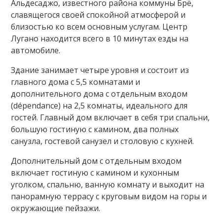
Альдесаджо
, известного района коммуны Брё,
славящегося своей
спокойной атмосферой
и
близостью ко всем основным услугам. Центр
Лугано находится всего в 10 минутах езды на
автомобиле.
Здание занимает
четыре уровня
и состоит из
главного дома
с 5,5 комнатами и
дополнительного дома с отдельным входом
(dépendance)
на 2,5 комнаты, идеального для
гостей.
Главный дом включает в себя
три спальни
,
большую гостиную с камином
,
два полных
санузла
, гостевой санузел и
столовую с кухней
.
Дополнительный дом с отдельным входом
включает гостиную с камином и кухонным
уголком, спальню, ванную комнату и выходит на
панорамную террасу
с
круговым видом на горы и
окружающие пейзажи
.