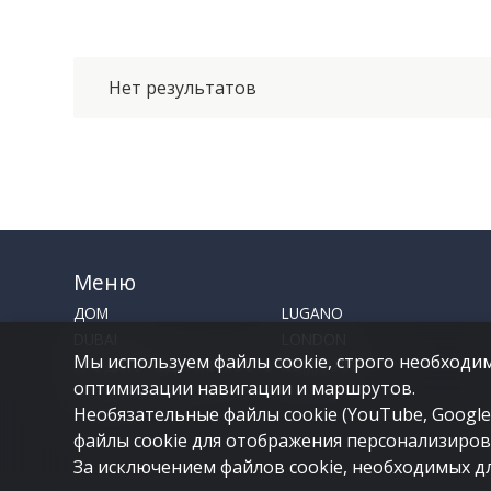
Нет результатов
Меню
ДОМ
LUGANO
DUBAI
LONDON
Мы используем файлы cookie, строго необходим
ПРОДАТЬ НЕДВИЖИМОСТЬ
КОМПАНИЯ
оптимизации навигации и маршрутов.
КОНТАКТ
Необязательные файлы cookie (YouTube, Google 
файлы cookie для отображения персонализиро
За исключением файлов cookie, необходимых дл