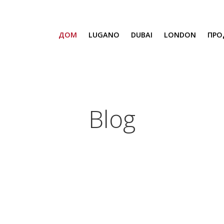
ДОМ
LUGANO
DUBAI
LONDON
ПРО
SAFA ONE
CAVALLI TOWER
DAMAC BAY
SAFA TWO
CORAL REEF
Blog
ВЕНЕЦИЯ И МАЛЬТА
CHIC TOWER
MOROCCO
GEMS ESTATES