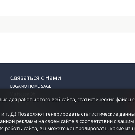
Связаться с Нами
LUGANO HOME SAGL
Via Nassa 3b
ые для работы этого веб-сайта, статистические файлы c
6900 Lugano
Тел.
+41 91 235 58 56
и т. Д.) Позволяют генерировать статистические данные
Моб.
+41 79 778 10 93
ванной рекламы на своем сайте в соответствии с ваши
info@luganohome.ch
я работы сайта, вы можете контролировать, какие из н