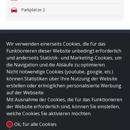
Parkplätze
2
Wir verwenden einerseits Cookies, die für das
Menü
Funktionieren dieser Website unbedingt erforderlich
und anderseits Statistik- und Marketing-Cookies, um
HOME
die Navigation und die Abläufe zu optimieren.
LUGANO
Nicht notwendige Cookies (youtube, google, etc.)
DUBAI
können Statistiken über Ihre Nutzung der Website
LONDON
erstellen oder ermöglichen personalisierte Werbung
IMMOBILIE VERKAUFEN
auf der Webseite.
Unternehmen
Mit Ausnahme der Cookies, die für das Funktionieren
KONTAKT
der Website erforderlich sind, können Sie einstellen,
welche Cookies Sie aktivieren möchten.
Kontaktieren Sie uns
Ok, für alle Cookies
LUGANO HOME SAGL