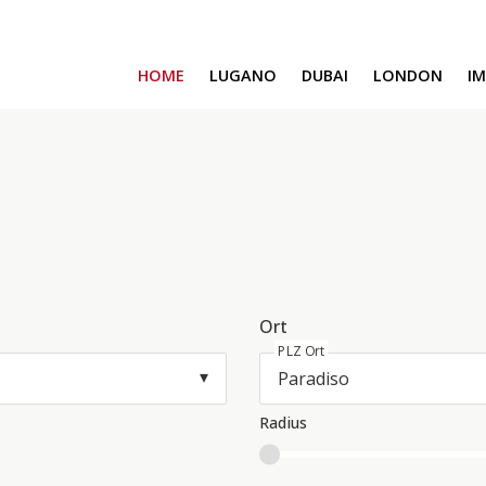
HOME
LUGANO
DUBAI
LONDON
I
SAFA ONE
CAVALLI TOWER
DAMAC BAY
SAFA TWO
CORAL REEF
VENICE & MALTA
CHIC TOWER
MOROCCO
Ort
GEMS ESTATES
PLZ Ort
Radius