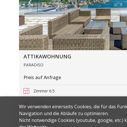
ATTIKAWOHNUNG
PARADISO
Preis auf Anfrage
Zimmer
6.5
Parkplätze
2
Wir verwenden einerseits Cookies, die für das Fun
Navigation und die Abläufe zu optimieren.
Schlafzimmer
5
Nicht notwendige Cookies (youtube, google, etc.)