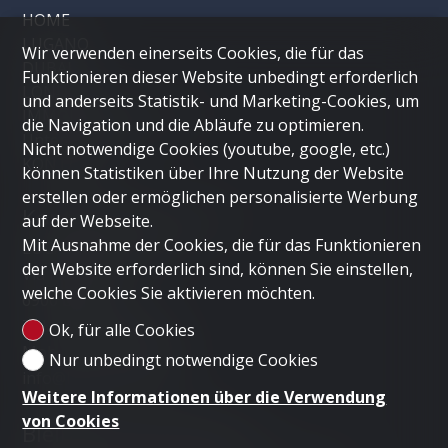
HOME
LUGANO
Wir verwenden einerseits Cookies, die für das
DUBAI
Funktionieren dieser Website unbedingt erforderlich
LONDON
und anderseits Statistik- und Marketing-Cookies, um
IMMOBILIE VERKAUFEN
die Navigation und die Abläufe zu optimieren.
Unternehmen
Nicht notwendige Cookies (youtube, google, etc.)
KONTAKT
können Statistiken über Ihre Nutzung der Website
erstellen oder ermöglichen personalisierte Werbung
Kontaktieren Sie uns
auf der Webseite.
Mit Ausnahme der Cookies, die für das Funktionieren
LUGANO HOME SAGL
der Website erforderlich sind, können Sie einstellen,
Via Nassa 3b
welche Cookies Sie aktivieren möchten.
6900 Lugano
Tel.
+41 91 235 58 56
Ok, für alle Cookies
Mob.
+41 79 778 10 93
Nur unbedingt notwendige Cookies
info@luganohome.ch
Weitere Informationen über die Verwendung
von Cookies
Bleiben Sie verbunden