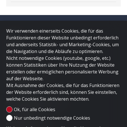
Wir verwenden einerseits Cookies, die für das
Menü
Funktionieren dieser Website unbedingt erforderlich
und anderseits Statistik- und Marketing-Cookies, um
HOME
die Navigation und die Abläufe zu optimieren.
LUGANO
Nicht notwendige Cookies (youtube, google, etc.)
DUBAI
können Statistiken über Ihre Nutzung der Website
LONDON
erstellen oder ermöglichen personalisierte Werbung
IMMOBILIE VERKAUFEN
auf der Webseite.
Unternehmen
Mit Ausnahme der Cookies, die für das Funktionieren
KONTAKT
der Website erforderlich sind, können Sie einstellen,
welche Cookies Sie aktivieren möchten.
Kontaktieren Sie uns
LUGANO HOME SAGL
Ok, für alle Cookies
Via Nassa 3b
Nur unbedingt notwendige Cookies
6900 Lugano