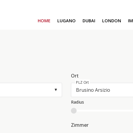
HOME
LUGANO
DUBAI
LONDON
I
SAFA ONE
CAVALLI TOWER
DAMAC BAY
SAFA TWO
CORAL REEF
VENICE & MALTA
Ort
CHIC TOWER
PLZ Ort
MOROCCO
GEMS ESTATES
Radius
Zimmer