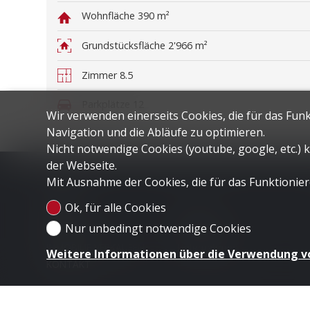
Wohnfläche
390 m²
Grundstücksfläche
2'966 m²
Zimmer
8.5
Parkplätze
12
Wir verwenden einerseits Cookies, die für das Fun
Navigation und die Abläufe zu optimieren.
Nicht notwendige Cookies (youtube, google, etc.)
der Webseite.
Mit Ausnahme der Cookies, die für das Funktioniere
Menü
Ok, für alle Cookies
HOME
LUGANO
Nur unbedingt notwendige Cookies
DUBAI
LONDON
IMMOBILIE VERKAUFEN
Unternehmen
Weitere Informationen über die Verwendung v
KONTAKT