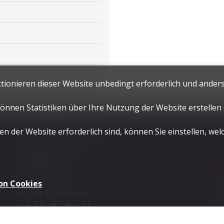
ktionieren dieser Website unbedingt erforderlich und anders
 können Statistiken über Ihre Nutzung der Website erstelle
n der Website erforderlich sind, können Sie einstellen, wel
Kontaktieren Sie uns
LUGANO HOME SAGL
Via Nassa 3b
6900 Lugano
on Cookies
Tel.
+41 91 235 58 56
Mob.
+41 79 778 10 93
info@luganohome.ch