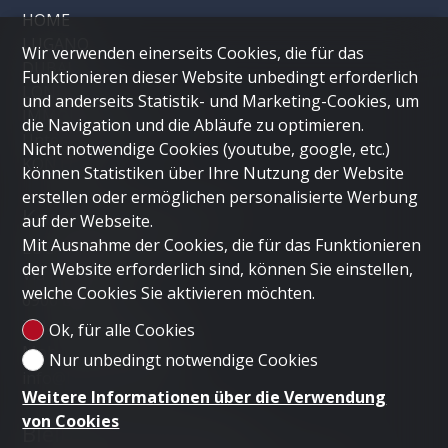
HOME
LUGANO
Wir verwenden einerseits Cookies, die für das
DUBAI
Funktionieren dieser Website unbedingt erforderlich
LONDON
und anderseits Statistik- und Marketing-Cookies, um
IMMOBILIE VERKAUFEN
die Navigation und die Abläufe zu optimieren.
Unternehmen
Nicht notwendige Cookies (youtube, google, etc.)
KONTAKT
können Statistiken über Ihre Nutzung der Website
erstellen oder ermöglichen personalisierte Werbung
Kontaktieren Sie uns
auf der Webseite.
Mit Ausnahme der Cookies, die für das Funktionieren
LUGANO HOME SAGL
der Website erforderlich sind, können Sie einstellen,
Via Nassa 3b
welche Cookies Sie aktivieren möchten.
6900 Lugano
Tel.
+41 91 235 58 56
Ok, für alle Cookies
Mob.
+41 79 778 10 93
Nur unbedingt notwendige Cookies
info@luganohome.ch
Weitere Informationen über die Verwendung
von Cookies
Bleiben Sie verbunden