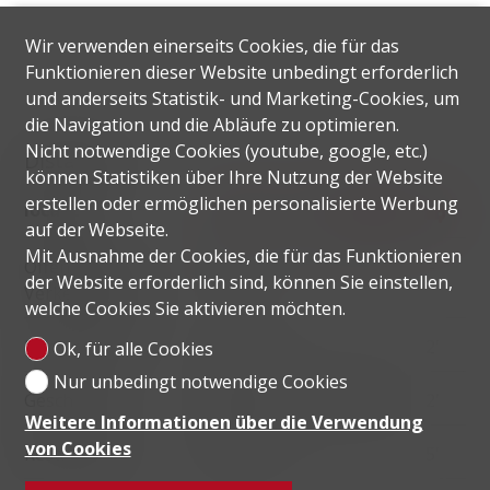
Wir verwenden einerseits Cookies, die für das
Funktionieren dieser Website unbedingt erforderlich
und anderseits Statistik- und Marketing-Cookies, um
die Navigation und die Abläufe zu optimieren.
Nicht notwendige Cookies (youtube, google, etc.)
Distanzen
können Statistiken über Ihre Nutzung der Website
erstellen oder ermöglichen personalisierte Werbung
localite
auf der Webseite.
Mit Ausnahme der Cookies, die für das Funktionieren
Öffentliche
125 m
2'
2'
-
der Website erforderlich sind, können Sie einstellen,
Verkehrsmittel
welche Cookies Sie aktivieren möchten.
Primarschule
151 m
4'
4'
2'
Ok, für alle Cookies
Nur unbedingt notwendige Cookies
Geschäfte
1.49 km
20'
20'
2'
Weitere Informationen über die Verwendung
von Cookies
Restaurants
192 m
3'
3'
5'