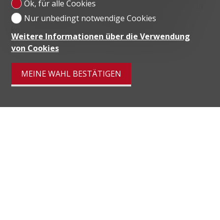
Ok, für alle Cookies
sowie ein Kunstmuseum auf fünf Etagen umfasst. In
diesem Viertel, das zu den lebendigsten und
Nur unbedingt notwendige Cookies
kosmopolitischsten von Lugano gehört, befinden
Weitere Informationen über die Verwendung
sich Wohnungen, Büros, Geschäfte und Kirchen.
von Cookies
MEINE WAHL BESTÄTIGEN
Distanzen
localite
Öffentliche
193 m
2'
2'
2'
Verkehrsmittel
Primarschule
881 m
13'
6'
4'