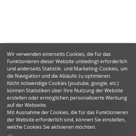
Lage
Wir verwenden einerseits Cookies, die für das
Funktionieren dieser Website unbedingt erforderlich
und anderseits Statistik- und Marketing-Cookies, um
die Navigation und die Abläufe zu optimieren.
Nicht notwendige Cookies (youtube, google, etc.)
können Statistiken über Ihre Nutzung der Website
Loreto ist ein Stadtteil mit 3187 Einwohnern in der
erstellen oder ermöglichen personalisierte Werbung
Schweizer Gemeinde Lugano im Kanton Tessin, der
auf der Webseite.
sich durch eine hohe demografische und kulturelle
Mit Ausnahme der Cookies, die für das Funktionieren
Entwicklung auszeichnet. Seit 2015 beherbergt es das
der Website erforderlich sind, können Sie einstellen,
neue Kulturzentrum LAC Lugano Artee Cultura, das
welche Cookies Sie aktivieren möchten.
ein Theater und einen Konzertsaal mit 1.000 Plätzen