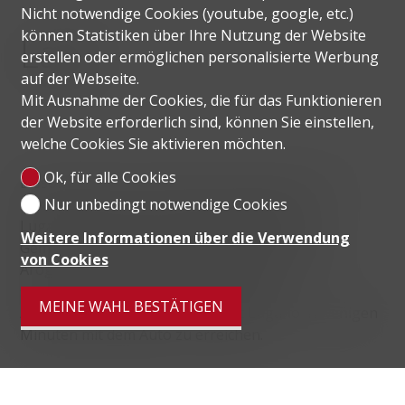
Nicht notwendige Cookies (youtube, google, etc.)
können Statistiken über Ihre Nutzung der Website
Lage
erstellen oder ermöglichen personalisierte Werbung
auf der Webseite.
Mit Ausnahme der Cookies, die für das Funktionieren
der Website erforderlich sind, können Sie einstellen,
welche Cookies Sie aktivieren möchten.
Ok, für alle Cookies
Bissone liegt ca. 8 km südlich von Lugano und ist
bekannt für seine Ruhe. Sie überblickt den
Nur unbedingt notwendige Cookies
Luganersee und hat rund 905 Einwohner. Die
Weitere Informationen über die Verwendung
Gemeinde Bissone grenzt an Campione d'Italia,
von Cookies
Arogno, Maroggia und Melano. Dank der
strategischen Lage und der bequemen
MEINE WAHL BESTÄTIGEN
Autobahnanbindung ist die Stadt Lugano in wenigen
Minuten mit dem Auto zu erreichen.