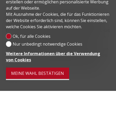
erstellen oder ermöglichen personalisierte Werbung
auf der Webseite.
Loreto ist ein Bezirk mit 3187 Einwohnern in der
Mit Ausnahme der Cookies, die für das Funktionieren
Schweizer Gemeinde Lugano im Kanton Tessin, der
der Website erforderlich sind, können Sie einstellen,
sich durch eine hohe demografische und kulturelle
welche Cookies Sie aktivieren möchten.
Entwicklung auszeichnet. Seit 2015 beherbergt es das
Ok, für alle Cookies
neue Kulturzentrum LAC Lugano Artee Cultura, das
einen Theater- und Konzertsaal mit tausend
Nur unbedingt notwendige Cookies
Sitzplätzen sowie ein Kunstmuseum auf fünf Ebenen
Weitere Informationen über die Verwendung
umfasst. Wohnungen, Büros, Geschäfte und Kirchen
von Cookies
konzentrieren sich in diesem Viertel, das zu den
lebhaftesten und kosmopolitischsten in Lugano
MEINE WAHL BESTÄTIGEN
zählt.