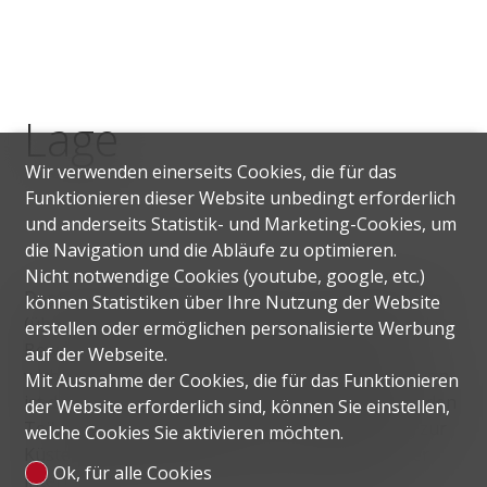
Lage
Wir verwenden einerseits Cookies, die für das
Funktionieren dieser Website unbedingt erforderlich
und anderseits Statistik- und Marketing-Cookies, um
die Navigation und die Abläufe zu optimieren.
Nicht notwendige Cookies (youtube, google, etc.)
Der Wohnkomplex Safa One ist nur 15 Gehminuten
können Statistiken über Ihre Nutzung der Website
(über zwei Brücken) vom Dubai-Kanal entfernt. Die
erstellen oder ermöglichen personalisierte Werbung
Bewohner der Immobilie haben Zugang zu drei
auf der Webseite.
wichtigen Autobahnen in der Metropole, eine davon
Mit Ausnahme der Cookies, die für das Funktionieren
ist die Sheikh Zayed Road, so dass sie schnell in jeden
der Website erforderlich sind, können Sie einstellen,
Teil der Stadt gelangen können. Die Entfernung zur
welche Cookies Sie aktivieren möchten.
Küste beträgt etwa 10 Minuten mit dem Auto. Der
Ok, für alle Cookies
internationale Flughafen ist etwa 15 Minuten