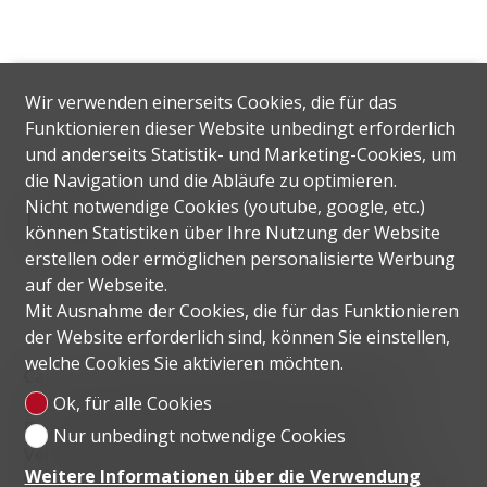
Wir verwenden einerseits Cookies, die für das
Funktionieren dieser Website unbedingt erforderlich
und anderseits Statistik- und Marketing-Cookies, um
die Navigation und die Abläufe zu optimieren.
Lage
Nicht notwendige Cookies (youtube, google, etc.)
können Statistiken über Ihre Nutzung der Website
erstellen oder ermöglichen personalisierte Werbung
auf der Webseite.
Mit Ausnahme der Cookies, die für das Funktionieren
der Website erforderlich sind, können Sie einstellen,
welche Cookies Sie aktivieren möchten.
Carona - ein Stadtteil von Lugano - liegt auf einer
Höhe von 600 m, hat privilegierte klimatische
Ok, für alle Cookies
Bedingungen und wird von den öffentlichen
Nur unbedingt notwendige Cookies
Verkehrsmitteln regelmäßig bedient. Das Viertel
Weitere Informationen über die Verwendung
verfügt über wichtige öffentliche Einrichtungen, wie