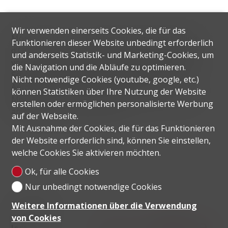
Wir verwenden einerseits Cookies, die für das
Montagnola ist ein Ortsteil der Gemeinde Collina
Funktionieren dieser Website unbedingt erforderlich
d'Oro, einer der renommiertesten Wohngegenden
und anderseits Statistik- und Marketing-Cookies, um
von Lugano. Hauptmerkmale sind die Ruhe, die
die Navigation und die Abläufe zu optimieren.
Schönheit der Landschaft und die Nähe zur in 10
Nicht notwendige Cookies (youtube, google, etc.)
Autominuten erreichbaren Stadt Lugano.
können Statistiken über Ihre Nutzung der Website
Montagnola ist auch die Heimat der renommierten
erstellen oder ermöglichen personalisierte Werbung
amerikanischen Schule TASIS.
auf der Webseite.
Mit Ausnahme der Cookies, die für das Funktionieren
der Website erforderlich sind, können Sie einstellen,
welche Cookies Sie aktivieren möchten.
Ok, für alle Cookies
Nur unbedingt notwendige Cookies
Distanzen
Weitere Informationen über die Verwendung
von Cookies
localite