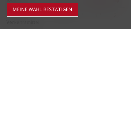
MEINE WAHL BESTÄTIGEN
Öffentliche
298 m
11'
11'
2'
Verkehrsmittel
Primarschule
1.77 km
51'
51'
9'
Geschäfte
1.46 km
34'
34'
5'
Restaurants
625 m
1h13
55'
12'