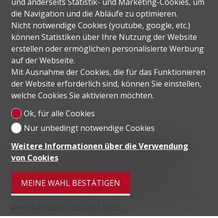
und anderseits Statistik- und Marketing-Cookies, um
die Navigation und die Abläufe zu optimieren.
Nicht notwendige Cookies (youtube, google, etc.)
können Statistiken über Ihre Nutzung der Website
erstellen oder ermöglichen personalisierte Werbung
Lage
auf der Webseite.
Mit Ausnahme der Cookies, die für das Funktionieren
der Website erforderlich sind, können Sie einstellen,
welche Cookies Sie aktivieren möchten.
Ok, für alle Cookies
Nur unbedingt notwendige Cookies
Montagnola ist ein Ortsteil der Gemeinde Collina
Weitere Informationen über die Verwendung
d'Oro, einer der renommiertesten Wohngegenden
von Cookies
von Lugano. Hauptmerkmale sind die Ruhe, die
Schönheit der Landschaft und die Nähe zur in 10
MEINE WAHL BESTÄTIGEN
Autominuten erreichbaren Stadt Lugano.
Montagnola ist auch die Heimat der renommierten
amerikanischen Schule TASIS.