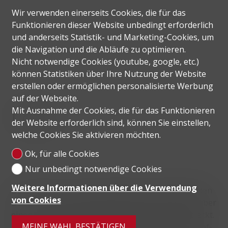
Wir verwenden einerseits Cookies, die für das
Funktionieren dieser Website unbedingt erforderlich
und anderseits Statistik- und Marketing-Cookies, um
die Navigation und die Abläufe zu optimieren.
Nicht notwendige Cookies (youtube, google, etc.)
können Statistiken über Ihre Nutzung der Website
erstellen oder ermöglichen personalisierte Werbung
auf der Webseite.
Lage
Mit Ausnahme der Cookies, die für das Funktionieren
der Website erforderlich sind, können Sie einstellen,
welche Cookies Sie aktivieren möchten.
Ok, für alle Cookies
Nur unbedingt notwendige Cookies
Weitere Informationen über die Verwendung
Dubai Marina, eine der beliebtesten Wohngegenden
von Cookies
Dubais, ist eine lebendige Gemeinschaft, die sich über
einen drei Kilometer langen Küstenstreifen erstreckt.
MEINE WAHL BESTÄTIGEN
Die reizvolle Umgebung am Wasser wird durch Fünf-