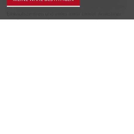
Sterne-Resorts, Boutique-Hotels, Restaurants, Cafés,
Einkaufszentren und vieles mehr belebt. Anwohner
und Besucher profitieren von einem umfangreichen
öffentlichen Verkehrsnetz, das unter anderem die
Dubai Tram, die U-Bahn und Wassertaxis umfasst.
Der internationale Flughafen Dubai ist eine 20-
minütige Autofahrt entfernt. Wenn er in Betrieb ist,
wird der internationale Flughafen Al Maktoum 35
Autominuten entfernt sein. Die nächstgelegenen
Einkaufszentren und Nachbarschaften zum Cavalli
Tower sind: City Walk (5 Minuten), Box Park (5
Minuten), The Dubai Mall (10 Minuten), Oasis Mall
(10 Minuten) und Mercato Mall (15 Minuten).