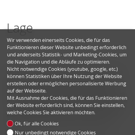
Lage
Wir verwenden einerseits Cookies, die für das
Funktionieren dieser Website unbedingt erforderlich
und anderseits Statistik- und Marketing-Cookies, um
die Navigation und die Abläufe zu optimieren.
Nicht notwendige Cookies (youtube, google, etc.)
Der Wohnkomplex Safa One ist nur 15 Gehminuten
können Statistiken über Ihre Nutzung der Website
(über zwei Brücken) vom Dubai-Kanal entfernt. Die
erstellen oder ermöglichen personalisierte Werbung
Bewohner der Immobilie haben Zugang zu drei
auf der Webseite.
wichtigen Autobahnen in der Metropole, eine davon
Mit Ausnahme der Cookies, die für das Funktionieren
ist die Sheikh Zayed Road, so dass sie schnell in jeden
der Website erforderlich sind, können Sie einstellen,
Teil der Stadt gelangen können. Die Entfernung zur
welche Cookies Sie aktivieren möchten.
Küste beträgt etwa 10 Minuten mit dem Auto. Der
internationale Flughafen ist etwa 15 Minuten
Ok, für alle Cookies
entfernt.
Nur unbedingt notwendige Cookies