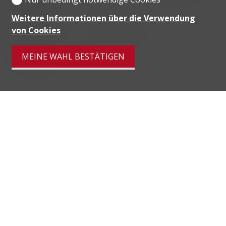
Verkehrsmittel
Weitere Informationen über die Verwendung
von Cookies
Geschäfte
295 m
10'
10'
9'
MEINE WAHL BESTÄTIGEN
Restaurants
29 m
-
-
5'