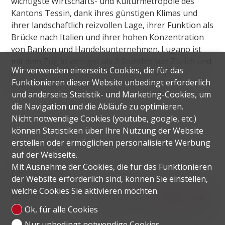
wichtigste Wirtschafts- und Kulturmetropole des
Kantons Tessin, dank ihres günstigen Klimas und
ihrer landschaftlich reizvollen Lage, ihrer Funktion als
Brücke nach Italien und ihrer hohen Konzentration
von Banken und Handelsunternehmen. Lugano ist
mit dem Zug in weniger als 2 Stunden von Zürich und
Wir verwenden einerseits Cookies, die für das
in 1 Stunde von Mailand aus zu erreichen; der
Funktionieren dieser Website unbedingt erforderlich
Mailänder Flughafen ist 45 km entfernt.
und anderseits Statistik- und Marketing-Cookies, um
die Navigation und die Abläufe zu optimieren.
Nicht notwendige Cookies (youtube, google, etc.)
können Statistiken über Ihre Nutzung der Website
erstellen oder ermöglichen personalisierte Werbung
auf der Webseite.
Mit Ausnahme der Cookies, die für das Funktionieren
Distanzen
der Website erforderlich sind, können Sie einstellen,
welche Cookies Sie aktivieren möchten.
localite
Ok, für alle Cookies
Öffentliche
38 m
3'
3'
9'
Nur unbedingt notwendige Cookies