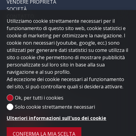
VENDERE PROPRIETÀ
SOCIETÀ
CONTATTO
Utilizziamo cookie strettamente necessari per il
funzionamento di questo sito web, cookie statistici e
Contattaci
cookie di marketing per ottimizzare la navigazione. I
LUGANO HOME SAGL
cookie non necessari (youtube, google, ecc.) sono
Via Nassa 3b
utilizzati per generare dati statistici su come utilizza il
sito o cookie che permettono di mostrare pubblicità
6900 Lugano
personalizzate sul loro sito in base alla sua
Tel.
+41 91 235 58 56
navigazione e al suo profilo.
Cel.
+41 79 778 10 93
Ad eccezione dei cookie necessari al funzionamento
info@luganohome.ch
del sito, si può controllare quali si desidera attivare.
Rimanga connesso
Ok, per tutti i cookies
Solo cookie strettamente necessari
Non perdere nessun oggetto, registrarsi
gratuitamente.
Ulteriori informazioni sull'uso dei cookie
ISCRIVERSI
CONFERMA LA MIA SCELTA