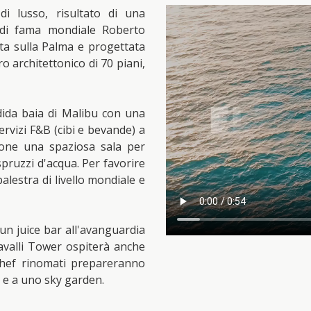
 lusso, risultato di una
a di fama mondiale Roberto
ata sulla Palma e progettata
ro architettonico di 70 piani,
ndida baia di Malibu con una
ervizi F&B (cibi e bevande) a
zione una spaziosa sala per
spruzzi d'acqua. Per favorire
palestra di livello mondiale e
 un juice bar all'avanguardia
avalli Tower ospiterà anche
 chef rinomati prepareranno
a e a uno sky garden.