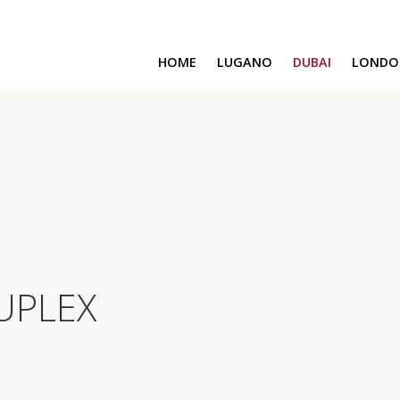
HOME
LUGANO
DUBAI
LONDO
SAFA ONE
CAVALLI TOWER
DAMAC BAY
SAFA TWO
CORAL REEF
VENICE & MALTA
CHIC TOWER
MOROCCO
GEMS ESTATES
UPLEX