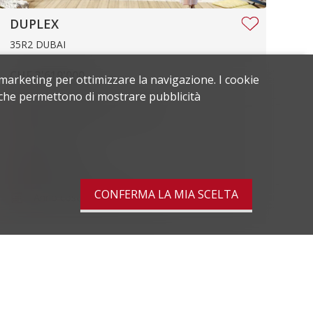
DUPLEX
35R2 DUBAI
CHF 3'619'000.-
 marketing per ottimizzare la navigazione. I cookie
ie che permettono di mostrare pubblicità
Superficie abitabile
368.4 m²
Locali
4.5
Parcheggio
1
CONFERMA LA MIA SCELTA
Anno costruzione
2025