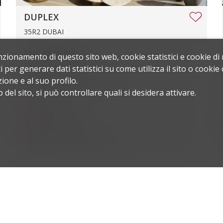
DUPLEX
35R2 DUBAI
CHF 3'580'000.-
nzionamento di questo sito web, cookie statistici e cookie di
i per generare dati statistici su come utilizza il sito o cook
Superficie abitabile
336 m²
ione e al suo profilo.
el sito, si può controllare quali si desidera attivare.
Locali
4.5
Parcheggio
1
Anno costruzione
2025