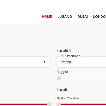
HOME
LUGANO
DUBAI
LONDO
SAFA ONE
CAVALLI TOWER
DAMAC BAY
SAFA TWO
CORAL REEF
Località
NPA Posizione
VENICE & MALTA
CHIC TOWER
MOROCCO
Raggio
GEMS ESTATES
Locali
Da
0
a
10
e altro