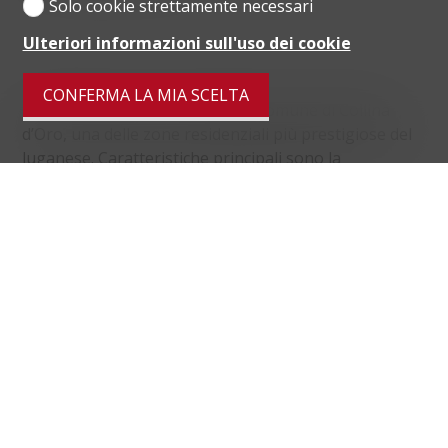
Solo cookie strettamente necessari
Ulteriori informazioni sull'uso dei cookie
CONFERMA LA MIA SCELTA
Montagnola è una frazione del comune di Collina
d’Oro, una delle zone residenziali più prestigiose del
luganese. Caratteristiche principali sono la
tranquillità, la bellezza del paesaggio e la vicinanza
alla città di Lugano raggiungibile in 10 minuti d’auto.
Montagnola è anche la sede della prestigiosa scuola
americana TASIS.