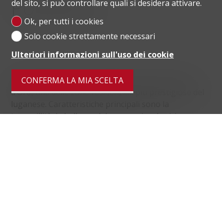
Posizione
del sito, si può controllare quali si desidera attivare.
Ok, per tutti i cookies
Solo cookie strettamente necessari
Ulteriori informazioni sull'uso dei cookie
Montagnola è una frazione del comune di Collina
CONFERMA LA MIA SCELTA
d’Oro, una delle zone residenziali più prestigiose del
luganese. Caratteristiche principali sono la
tranquillità, la bellezza del paesaggio e la vicinanza
alla città di Lugano raggiungibile in 10 minuti d’auto.
Montagnola è anche la sede della prestigiosa scuola
americana TASIS.