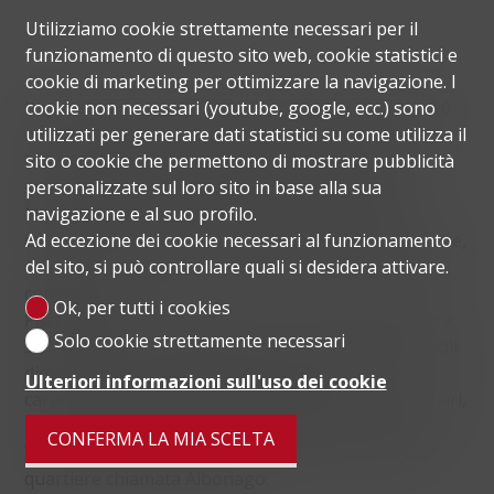
Utilizziamo cookie strettamente necessari per il
funzionamento di questo sito web, cookie statistici e
cookie di marketing per ottimizzare la navigazione. I
cookie non necessari (youtube, google, ecc.) sono
Il quartiere di Viganello ha un'estensione di 620'000
utilizzati per generare dati statistici su come utilizza il
m² che risulta essere estremamente diversificato.
sito o cookie che permettono di mostrare pubblicità
Infatti, questo parte dal fiume Cassarate, che lo
personalizzate sul loro sito in base alla sua
separa dai quartieri di Lugano centro e Molino
navigazione e al suo profilo.
Nuovo e trova la gran parte della popolazione
Ad eccezione dei cookie necessari al funzionamento
concentrata nella porzione di territorio pianeggiante,
del sito, si può controllare quali si desidera attivare.
dove si trovano anche la gran parte delle attività
commerciali.
Ok, per tutti i cookies
Passata questa prima parte si arriva ad una leggera
Solo cookie strettamente necessari
salita dove si inerpicano ancora case di considerevoli
dimensioni. La zona denominata Collina è
Ulteriori informazioni sull'uso dei cookie
caratterizzata da piccoli condomini e case unifamiliari,
può trovare il suo vero inizio nel nucleo storico di
CONFERMA LA MIA SCELTA
Viganello e finisce sul territorio della frazione del
quartiere chiamata Albonago.