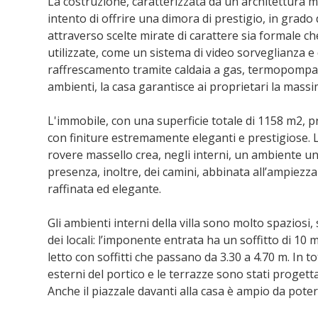
La costruzione, caratterizzata da un'architettura mo
intento di offrire una dimora di prestigio, in grado
attraverso scelte mirate di carattere sia formale ch
utilizzate, come un sistema di video sorveglianza e
raffrescamento tramite caldaia a gas, termopompa e c
ambienti, la casa garantisce ai proprietari la massim
L'immobile, con una superficie totale di 1158 m2, p
con finiture estremamente eleganti e prestigiose.
rovere massello crea, negli interni, un ambiente u
presenza, inoltre, dei camini, abbinata all’ampiezz
raffinata ed elegante.
Gli ambienti interni della villa sono molto spaziosi, s
dei locali: l’imponente entrata ha un soffitto di 10 
letto con soffitti che passano da 3.30 a 4.70 m. In to
esterni del portico e le terrazze sono stati progettat
Anche il piazzale davanti alla casa è ampio da pote