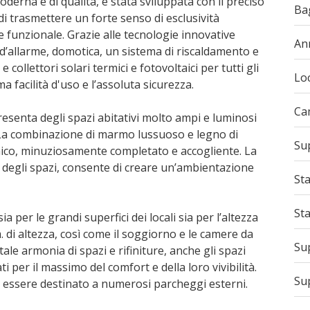
derna e di qualità, è stata sviluppata con il preciso
Ba
 di trasmettere un forte senso di esclusività
e funzionale. Grazie alle tecnologie innovative
An
 d’allarme, domotica, un sistema di riscaldamento e
ollettori solari termici e fotovoltaici per tutti gli
Loc
a facilità d'uso e l’assoluta sicurezza.
Ca
resenta degli spazi abitativi molto ampi e luminosi
 La combinazione di marmo lussuoso e legno di
Sup
nico, minuziosamente completato e accogliente. La
a degli spazi, consente di creare un’ambientazione
Sta
St
ia per le grandi superfici dei locali sia per l’altezza
m. di altezza, così come il soggiorno e le camere da
Sup
tale armonia di spazi e rifiniture, anche gli spazi
i per il massimo del comfort e della loro vivibilità.
Sup
r essere destinato a numerosi parcheggi esterni.