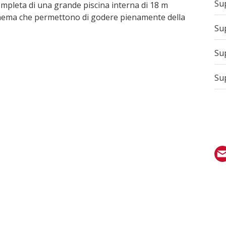
Sup
mpleta di una grande piscina interna di 18 m
a cinema che permettono di godere pienamente della
Sup
Sup
Sup