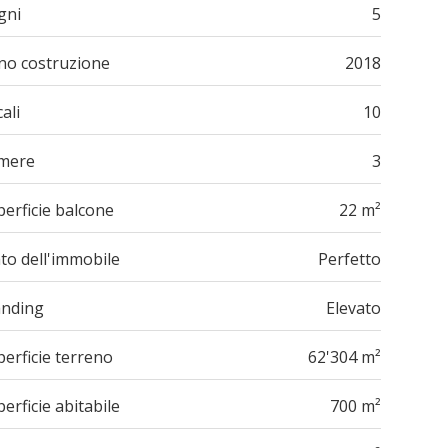
gni
5
no costruzione
2018
ali
10
mere
3
erficie balcone
22 m²
to dell'immobile
Perfetto
anding
Elevato
erficie terreno
62'304 m²
erficie abitabile
700 m²