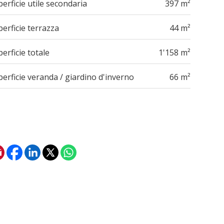
erficie utile secondaria
397 m²
erficie terrazza
44 m²
erficie totale
1'158 m²
erficie veranda / giardino d'inverno
66 m²