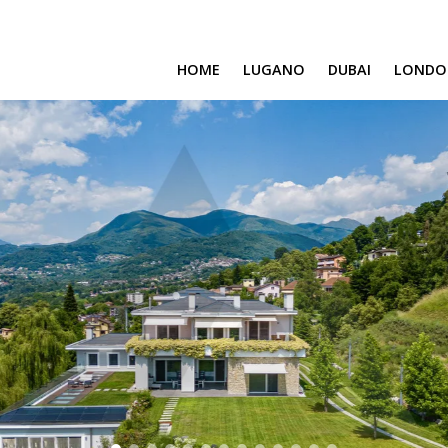
HOME
LUGANO
DUBAI
LONDO
SAFA ONE
CAVALLI TOWER
DAMAC BAY
SAFA TWO
CORAL REEF
VENICE & MALTA
CHIC TOWER
MOROCCO
GEMS ESTATES