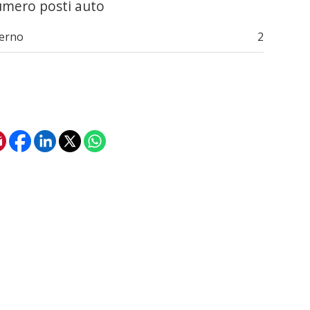
mero posti auto
terno
2