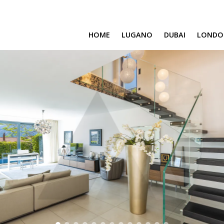
HOME
LUGANO
DUBAI
LONDO
SAFA ONE
CAVALLI TOWER
DAMAC BAY
SAFA TWO
CORAL REEF
VENICE & MALTA
CHIC TOWER
MOROCCO
GEMS ESTATES