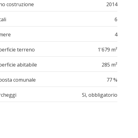
no costruzione
2014
ali
6
mere
4
erficie terreno
1'679 m²
erficie abitabile
285 m²
posta comunale
77 %
rcheggi
Sì, obbligatorio