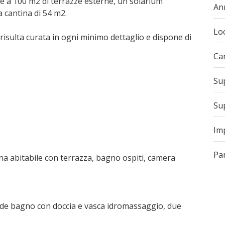
ltre a 100 m2 di terrazze esterne, un solarium
An
a cantina di 54 m2.
Loc
g, risulta curata in ogni minimo dettaglio e dispone di
Ca
Sup
Sup
Im
Pa
na abitabile con terrazza, bagno ospiti, camera
de bagno con doccia e vasca idromassaggio, due