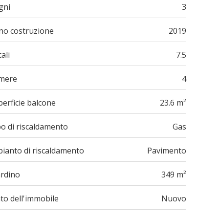
gni
3
no costruzione
2019
ali
7.5
mere
4
erficie balcone
23.6 m²
po di riscaldamento
Gas
pianto di riscaldamento
Pavimento
ardino
349 m²
to dell'immobile
Nuovo