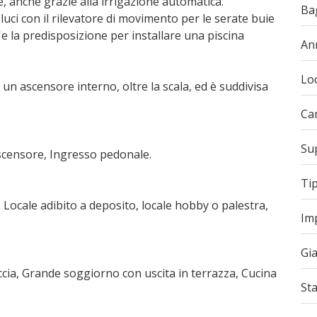
e, anche grazie alla irrigazione automatica.
Ba
 luci con il rilevatore di movimento per le serate buie
c'e la predisposizione per installare una piscina
An
Loc
e un ascensore interno, oltre la scala, ed è suddivisa
Ca
Sup
Ascensore, Ingresso pedonale.
Ti
 Locale adibito a deposito, locale hobby o palestra,
Im
Gi
cia, Grande soggiorno con uscita in terrazza, Cucina
Sta