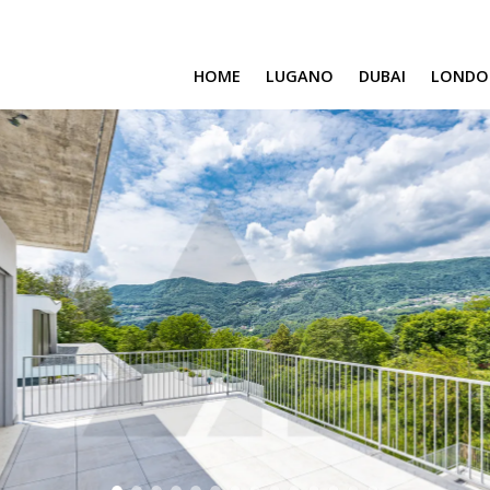
HOME
LUGANO
DUBAI
LONDO
SAFA ONE
CAVALLI TOWER
DAMAC BAY
SAFA TWO
CORAL REEF
VENICE & MALTA
CHIC TOWER
MOROCCO
GEMS ESTATES