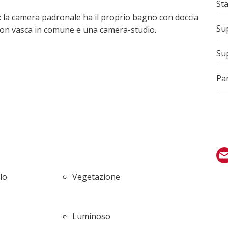
St
: la camera padronale ha il proprio bagno con doccia
Sup
con vasca in comune e una camera-studio.
Sup
Pa
lo
Vegetazione
Luminoso