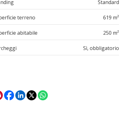
anding
Standard
erficie terreno
619 m²
erficie abitabile
250 m²
rcheggi
Sì, obbligatorio