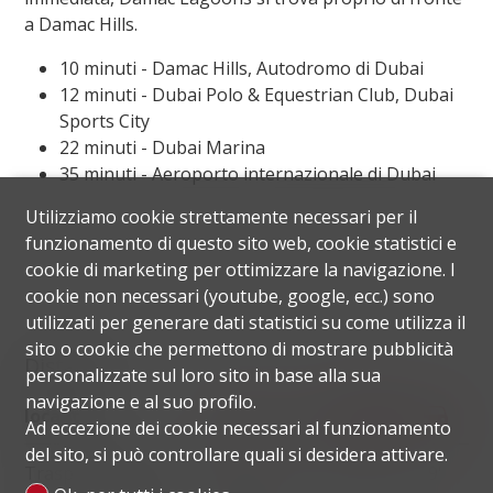
a Damac Hills.
10 minuti - Damac Hills, Autodromo di Dubai
12 minuti - Dubai Polo & Equestrian Club, Dubai
Sports City
22 minuti - Dubai Marina
35 minuti - Aeroporto internazionale di Dubai
Utilizziamo cookie strettamente necessari per il
funzionamento di questo sito web, cookie statistici e
cookie di marketing per ottimizzare la navigazione. I
cookie non necessari (youtube, google, ecc.) sono
utilizzati per generare dati statistici su come utilizza il
sito o cookie che permettono di mostrare pubblicità
Distanze
personalizzate sul loro sito in base alla sua
navigazione e al suo profilo.
localite
Ad eccezione dei cookie necessari al funzionamento
del sito, si può controllare quali si desidera attivare.
Trasporti pubblici
1.16 km
52'
46'
9'