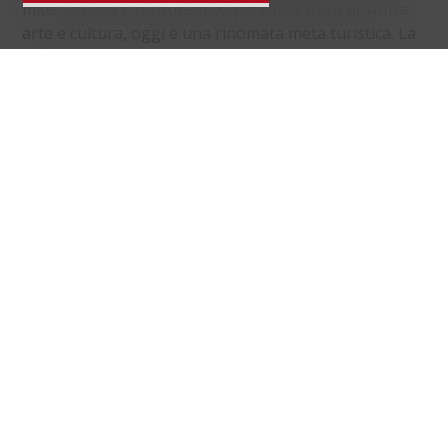
mite, Ascona è un autentico paradiso. Ricca di storia,
arte e cultura, oggi è una rinomata meta turistica. La
caratteristica passeggiata lungolago conferisce a
questa cittadina sul Lago Maggiore un fascino unico.
Distanze
localite
Trasporti pubblici
257 m
6'
6'
1'
Scuola primaria
482 m
13'
13'
3'