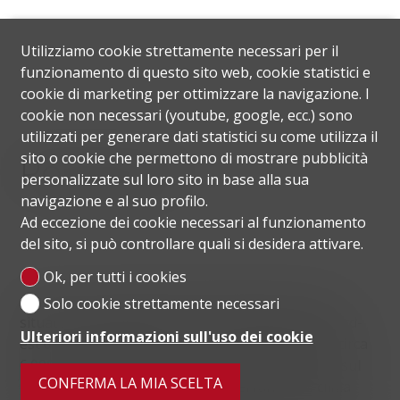
Utilizziamo cookie strettamente necessari per il
funzionamento di questo sito web, cookie statistici e
cookie di marketing per ottimizzare la navigazione. I
cookie non necessari (youtube, google, ecc.) sono
utilizzati per generare dati statistici su come utilizza il
Posizione
sito o cookie che permettono di mostrare pubblicità
personalizzate sul loro sito in base alla sua
navigazione e al suo profilo.
Ad eccezione dei cookie necessari al funzionamento
del sito, si può controllare quali si desidera attivare.
Ok, per tutti i cookies
Ascona è un comune svizzero del Canton Ticino,
Solo cookie strettamente necessari
situato ai piedi del Monte Verità sulla sponda nord-
Ulteriori informazioni sull'uso dei cookie
est del Lago Maggiore, con una popolazione di circa
6.000 abitanti. Con la sua posizione panoramica sul
CONFERMA LA MIA SCELTA
lago, le palme, l'atmosfera mediterranea e il clima