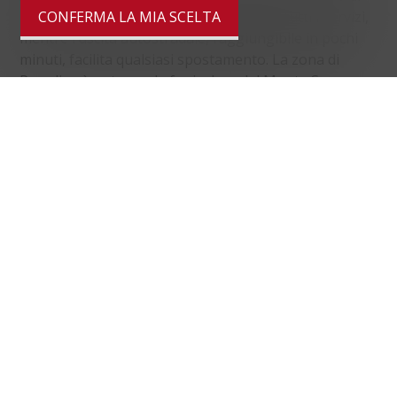
Lugano consente un comodo accesso a tutti i servizi,
CONFERMA LA MIA SCELTA
mentre l’uscita autostradale, raggiungibile in pochi
minuti, facilita qualsiasi spostamento. La zona di
Paradiso è nota per la funicolare del Monte San
Salvatore, ancora oggi una delle principali attrazioni
turistiche della regione.
Distanze
localite
Trasporti pubblici
349 m
15'
15'
5'