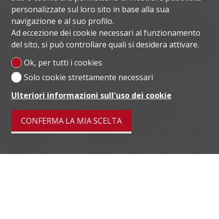
personalizzate sul loro sito in base alla sua
Distanze
navigazione e al suo profilo.
Ad eccezione dei cookie necessari al funzionamento
localite
del sito, si può controllare quali si desidera attivare.
Trasporti pubblici
80 m
1'
1'
-
Ok, per tutti i cookies
Solo cookie strettamente necessari
Scuola primaria
137 m
5'
5'
1'
Ulteriori informazioni sull'uso dei cookie
Scuola Secondaria II
871 m
25'
17'
6'
CONFERMA LA MIA SCELTA
Negozi
47 m
6'
6'
1'
Ristoranti
203 m
5'
5'
1'