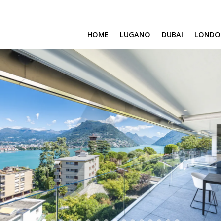
HOME
LUGANO
DUBAI
LONDO
SAFA ONE
CAVALLI TOWER
DAMAC BAY
SAFA TWO
CORAL REEF
VENICE & MALTA
CHIC TOWER
MOROCCO
GEMS ESTATES