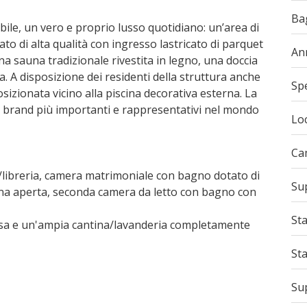
Ba
ile, un vero e proprio lusso quotidiano: un’area di
to di alta qualità con ingresso lastricato di parquet
An
a sauna tradizionale rivestita in legno, una doccia
. A disposizione dei residenti della struttura anche
Sp
sizionata vicino alla piscina decorativa esterna. La
ra i brand più importanti e rappresentativi nel mondo
Loc
Ca
o/libreria, camera matrimoniale con bagno dotato di
Sup
cina aperta, seconda camera da letto con bagno con
Sta
ssa e un'ampia cantina/lavanderia completamente
St
Sup