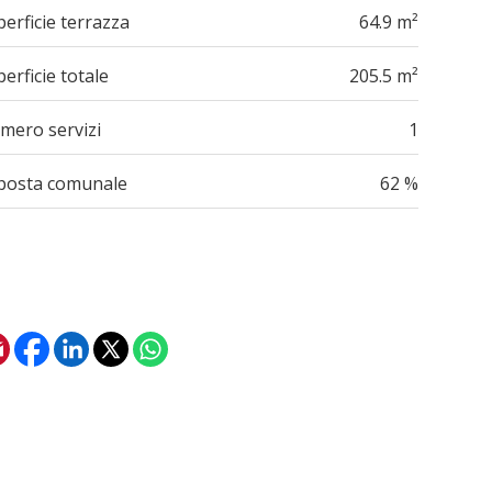
erficie terrazza
64.9 m²
erficie totale
205.5 m²
mero servizi
1
posta comunale
62 %