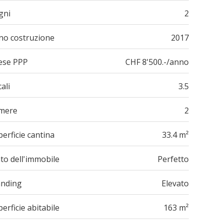
gni
2
no costruzione
2017
ese PPP
CHF 8'500.-/anno
ali
3.5
mere
2
erficie cantina
33.4 m²
to dell'immobile
Perfetto
anding
Elevato
erficie abitabile
163 m²