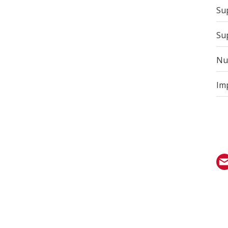
Sup
Sup
Nu
Im