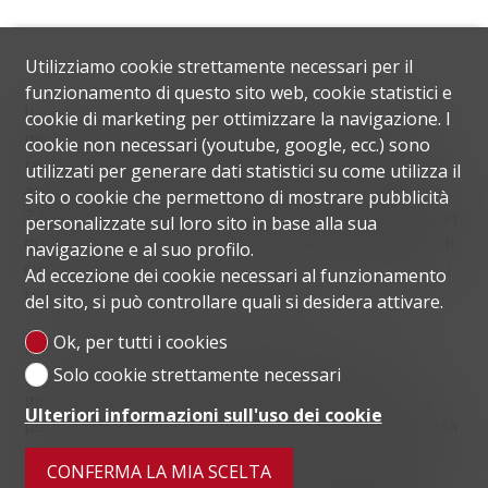
Utilizziamo cookie strettamente necessari per il
funzionamento di questo sito web, cookie statistici e
Il complesso residenziale Safa One si trovana a 15
cookie di marketing per ottimizzare la navigazione. I
minuti a piedi (su due ponti) dal Canale di Dubai. I
cookie non necessari (youtube, google, ecc.) sono
residenti della struttura hanno accesso a tre grandi
utilizzati per generare dati statistici su come utilizza il
autostrade della metropoli, una delle quali è Sheikh
sito o cookie che permettono di mostrare pubblicità
Zayed Road, ciò consente di spostarsi rapidamente in
personalizzate sul loro sito in base alla sua
qualsiasi punto della città. La distanza dalla costa è di
navigazione e al suo profilo.
circa 10 minuti in auto. L'aeroporto internazionale si
Ad eccezione dei cookie necessari al funzionamento
trova a circa 15 minuti di distanza.
del sito, si può controllare quali si desidera attivare.
Ok, per tutti i cookies
Il trasporto pubblico comprende linee di autobus
molto frequentate e diverse stazioni della
Solo cookie strettamente necessari
metropolitana. È sicuramente un'opzione perfetta
Ulteriori informazioni sull'uso dei cookie
per gli stranieri che sono alla ricerca di una proprietà
al mare. In 10-15 minuti si possono raggiungere le
CONFERMA LA MIA SCELTA
principali attrazioni della città, tra cui la torre Burj