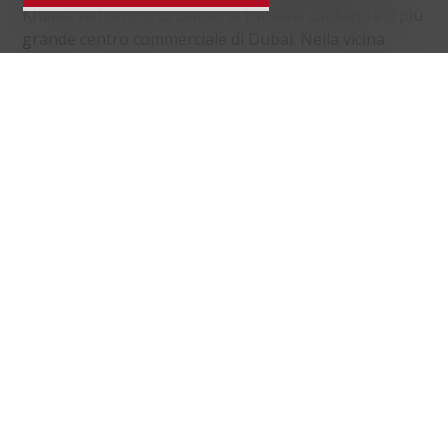
Khalifa nel centro di Dubai, le fontane cantanti e il più
grande centro commerciale di Dubai. Nella vicina
comunità di City Walk è disponibile un'ampia scelta di
negozi.
Distanze
localite
Trasporti pubblici
376 m
58'
58'
2'
Scuola primaria
542 m
56'
46'
4'