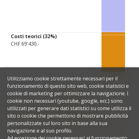
Costi teorici (
32
%)
CHF 69'430.-
Utilizziamo cookie strettamente necessari per il
funzionamento di questo sito web, cookie statistici e
cookie di marketing per ottimizzare la navigazione. I
cookie non necessari (youtube, google, ecc.) sono
Attenzione, la Sua capacità finanziaria (rapporto
utilizzati per generare dati statistici su come utilizza il
tra spese e reddito) è vicina al limite
sito o cookie che permettono di mostrare pubblicità
raccomandato. Si prega di contattare la Sua banca
personalizzate sul loro sito in base alla sua
per assicurarsi che il finanziamento sia possibile.
navigazione e al suo profilo.
Ad eccezione dei cookie necessari al funzionamento