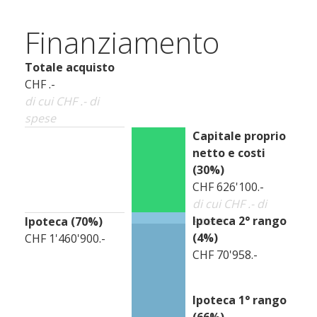
Finanziamento
Totale acquisto
CHF .-
di cui CHF .- di
spese
Capitale proprio
netto e costi
(
30
%)
CHF 626'100.-
di cui CHF .- di
spese
Ipoteca 2° rango
Ipoteca (
70
%)
(
4
%)
CHF 1'460'900.-
CHF 70'958.-
Ipoteca 1° rango