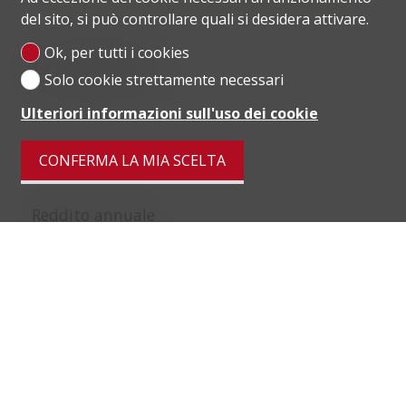
del sito, si può controllare quali si desidera attivare.
Ok, per tutti i cookies
Reddito
Solo cookie strettamente necessari
Ulteriori informazioni sull'uso dei cookie
CONFERMA LA MIA SCELTA
Reddito annuale