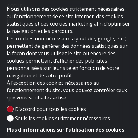
ACCUEIL
Nous utilisons des cookies strictement nécessaires
LUGANO
au fonctionnement de ce site internet, des cookies
DUBAI
statistiques et des cookies marketing afin d'optimiser
LONDON
la navigation et les parcours.
VENDRE UN BIEN
Les cookies non-nécessaires (youtube, google, etc..)
SOCIÉTÉ
permettent de générer des données statistiques sur
CONTACT
la façon dont vous utilisez le site ou encore des
cookies permettant d’afficher des publicités
Contactez-nous
personnalisées sur leur site en fonction de votre
navigation et de votre profil.
LUGANO HOME SAGL
À l’exception des cookies nécessaires au
Via Nassa 3b
fonctionnement du site, vous pouvez contrôler ceux
6900 Lugano
que vous souhaitez activer.
Tél.
+41 91 235 58 56
Mob.
+41 79 778 10 93
D'accord pour tous les cookies
info@luganohome.ch
Seuls les cookies strictement nécessaires
Plus d'informations sur l'utilisation des cookies
Restez connecté