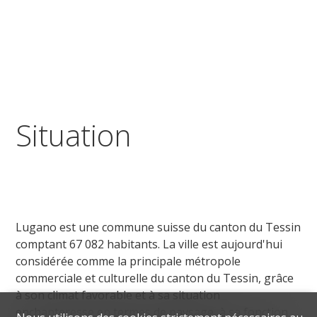
Situation
Lugano est une commune suisse du canton du Tessin
comptant 67 082 habitants. La ville est aujourd'hui
considérée comme la principale métropole
commerciale et culturelle du canton du Tessin, grâce
à son climat favorable et à sa situation
enchanteresse en termes de paysage, à sa fonction