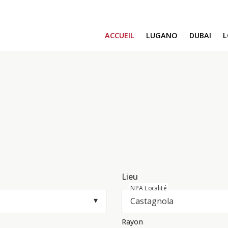
ACCUEIL
LUGANO
DUBAI
SAFA ONE
CAVALLI TOWE
DAMAC BAY
SAFA TWO
CORAL REEF
VENICE & MALT
CHIC TOWER
MOROCCO
GEMS ESTATES
Lieu
NPA Localité
Rayon