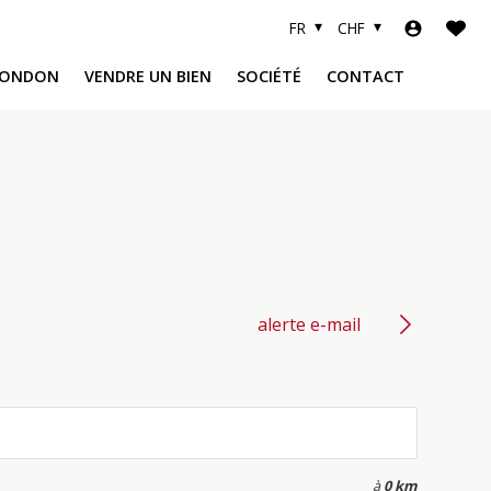
FR
CHF
LONDON
VENDRE UN BIEN
SOCIÉTÉ
CONTACT
R
A
alerte e-mail
à
0 km