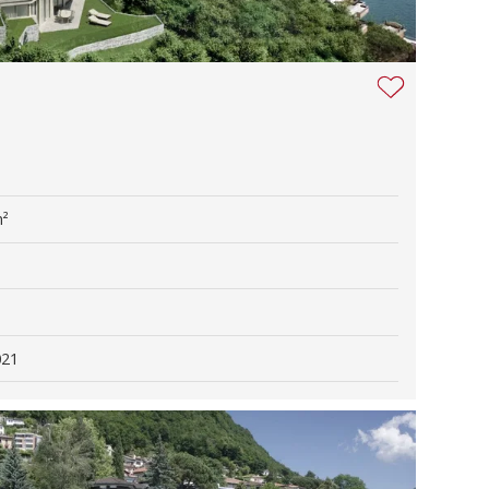
m²
021