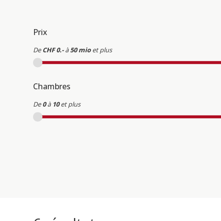
Prix
De
CHF 0.-
à
50 mio
et plus
Chambres
De
0
à
10
et plus