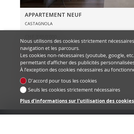
APPARTEMENT NEUF
CASTAGNOLA
CHF 3'650'000.-
Nous utilisons des cookies strictement nécessaires 
navigation et les parcours.
Surface habitable
179.1 m²
Les cookies non-nécessaires (youtube, google, etc.
permettant d’afficher des publicités personnalisées 
Pièces
5.5
À l’exception des cookies nécessaires au fonctionn
Places de parc
2
D'accord pour tous les cookies
Année de construction
2022
Seuls les cookies strictement nécessaires
Plus d'informations sur l'utilisation des cookie