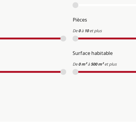
Pièces
De
0
à
10
et plus
Surface habitable
De
0 m²
à
500 m²
et plus