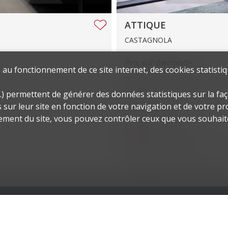
ATTIQUE
CASTAGNOLA
Prix sur demande
au fonctionnement de ce site internet, des cookies statistiq
Surface habitable
279.7 
.) permettent de générer des données statistiques sur la faç
sur leur site en fonction de votre navigation et de votre prof
Pièces
4.5
ement du site, vous pouvez contrôler ceux que vous souhaite
Places de parc
4
Année de construction
2
s