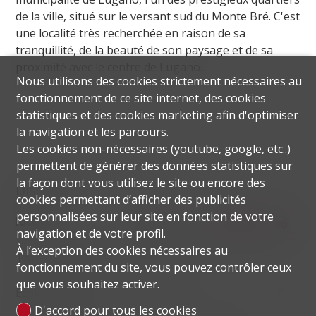
de la ville, situé sur le versant sud du Monte Bré. C'est
une localité très recherchée en raison de sa
tranquillité, de la beauté de son paysage et de sa
proximité avec le centre de Lugano.
Nous utilisons des cookies strictement nécessaires au
fonctionnement de ce site internet, des cookies
statistiques et des cookies marketing afin d'optimiser
la navigation et les parcours.
Les cookies non-nécessaires (youtube, google, etc..)
permettent de générer des données statistiques sur
la façon dont vous utilisez le site ou encore des
Distances
cookies permettant d’afficher des publicités
personnalisées sur leur site en fonction de votre
localite
navigation et de votre profil.
À l’exception des cookies nécessaires au
Transports publics
80 m
1'
1'
-
fonctionnement du site, vous pouvez contrôler ceux
que vous souhaitez activer.
Ecole primaire
137 m
5'
5'
1'
D'accord pour tous les cookies