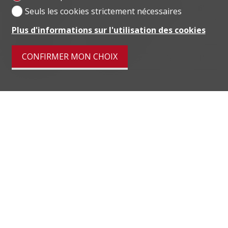
Ecole secondaire II
871 m
25'
17'
6'
Seuls les cookies strictement nécessaires
Plus d'informations sur l'utilisation des cookies
Commerces
47 m
6'
6'
1'
CONFIRMER MON CHOIX
Restaurants
203 m
5'
5'
1'