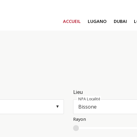
ACCUEIL
LUGANO
DUBAI
SAFA ONE
CAVALLI TOWE
DAMAC BAY
SAFA TWO
CORAL REEF
VENICE & MALT
CHIC TOWER
MOROCCO
Lieu
GEMS ESTATES
NPA Localité
Rayon