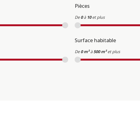
Pièces
De
0
à
10
et plus
Surface habitable
De
0 m²
à
500 m²
et plus