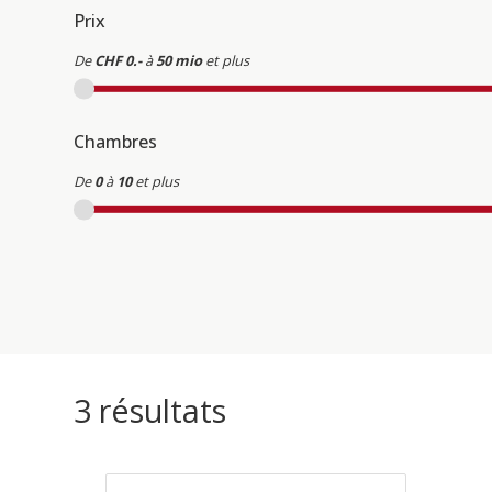
Prix
De
CHF 0.-
à
50 mio
et plus
Chambres
De
0
à
10
et plus
3
résultats