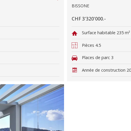
BISSONE
CHF 3'320'000.-
Surface habitable
235 m²
Pièces
4.5
Places de parc
3
Année de construction
2