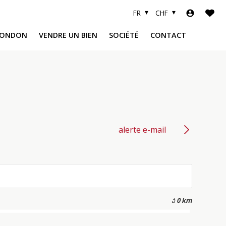
FR
CHF
LONDON
VENDRE UN BIEN
SOCIÉTÉ
CONTACT
R
A
alerte e-mail
à
0 km