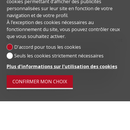
cookies permettant d’afficher des publicités
personnalisées sur leur site en fonction de votre
navigation et de votre profil.
À l’exception des cookies nécessaires au
fonctionnement du site, vous pouvez contrôler ceux
que vous souhaitez activer.
Bissone est situé à environ 8 km au sud de Lugano et
est réputé pour sa tranquillité. Elle surplombe le lac
D'accord pour tous les cookies
de Lugano et compte environ 905 habitants. La
Seuls les cookies strictement nécessaires
municipalité de Bissone est limitrophe de Campione
Plus d'informations sur l'utilisation des cookies
d'Italia, Arogno, Maroggia et Melano. Grâce à son
emplacement stratégique et à son accès pratique à
CONFIRMER MON CHOIX
l'autoroute, la ville de Lugano est accessible en
quelques minutes en voiture.