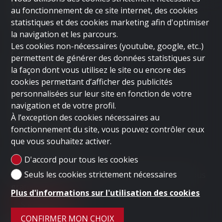
VENDRE UN BIEN
au fonctionnement de ce site internet, des cookies
SOCIÉTÉ
statistiques et des cookies marketing afin d'optimiser
CONTACT
la navigation et les parcours.
Les cookies non-nécessaires (youtube, google, etc..)
Contactez-nous
permettent de générer des données statistiques sur
LUGANO HOME SAGL
la façon dont vous utilisez le site ou encore des
Via Nassa 3b
cookies permettant d’afficher des publicités
personnalisées sur leur site en fonction de votre
6900 Lugano
navigation et de votre profil.
Tél.
+41 91 235 58 56
À l’exception des cookies nécessaires au
Mob.
+41 79 778 10 93
fonctionnement du site, vous pouvez contrôler ceux
info@luganohome.ch
que vous souhaitez activer.
Restez connecté
D'accord pour tous les cookies
Seuls les cookies strictement nécessaires
Ne laissez aucun bien vous échapper, inscrivez-vous
gratuitement.
Plus d'informations sur l'utilisation des cookies
S'ABONNER
CONFIRMER MON CHOIX