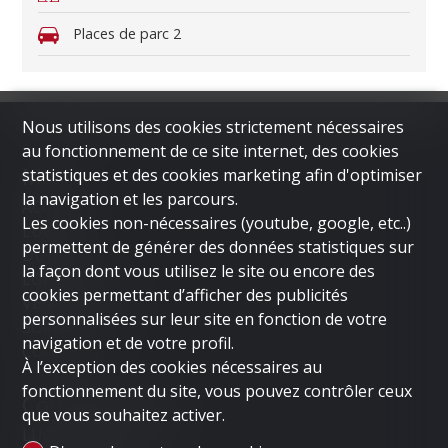
Places de parc
2
Nous utilisons des cookies strictement nécessaires
au fonctionnement de ce site internet, des cookies
Menu
statistiques et des cookies marketing afin d'optimiser
la navigation et les parcours.
ACCUEIL
Les cookies non-nécessaires (youtube, google, etc..)
LUGANO
permettent de générer des données statistiques sur
DUBAI
la façon dont vous utilisez le site ou encore des
LONDON
cookies permettant d’afficher des publicités
VENDRE UN BIEN
personnalisées sur leur site en fonction de votre
SOCIÉTÉ
navigation et de votre profil.
CONTACT
À l’exception des cookies nécessaires au
fonctionnement du site, vous pouvez contrôler ceux
Contactez-nous
que vous souhaitez activer.
LUGANO HOME SAGL